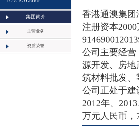
TONGAO GROUP
香港通澳集团
集团简介
注册资本200
主营业务
91469001
资质荣誉
公司主要经营
源开发、房地
筑材料批发、
公司正处于建
2012年、20
万元人民币，7