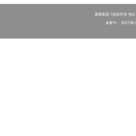
通澳集团 ©版权所有 地址：
备案号：
琼ICP备1